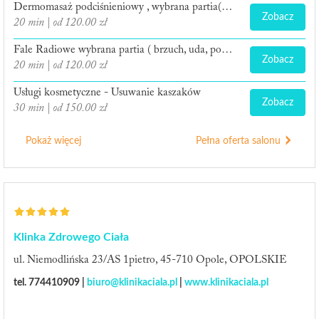
Dermomasaż podciśnieniowy , wybrana partia(uda,pośladki, brzuch)
Zobacz
20 min | od 120.00 zł
Fale Radiowe wybrana partia ( brzuch, uda, pośladki,biodra, łydki, ręce,twarz)
Zobacz
20 min | od 120.00 zł
Usługi kosmetyczne - Usuwanie kaszaków
Zobacz
30 min | od 150.00 zł
Pokaż więcej
Pełna oferta salonu
Klinka Zdrowego Ciała
ul. Niemodlińska 23/AS 1pietro, 45-710 Opole, OPOLSKIE
tel. 774410909 |
biuro@klinikaciala.pl
|
www.klinikaciala.pl