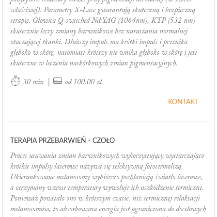
właściwej). Parametry X-Lase gwarantują skuteczną i bezpieczną
terapię. Głowica Q-switched Nd:YAG (1064nm), KTP (532 nm)
skutecznie leczy zmiany barwnikowe bez naruszania normalnej
otaczającej tkanki. Dłuższy impuls ma krótki impuls i przenika
głęboko w skórę, natomiast krótszy nie wnika głęboko w skórę i jest
skuteczne w leczeniu naskórkowych zmian pigmentacyjnych.
|
30 min
od 100.00 zł
KONTAKT
TERAPIA PRZEBARWIEŃ - CZOŁO
Proces usuwania zmian barwnikowych wykorzystujący wystarczająco
krótkie impulsy laserowe nazywa się selektywną fototermolizą.
Ukierunkowane melanosomy wybiórczo pochłaniają światło laserowe,
a otrzymany wzrost temperatury wywołuje ich uszkodzenie termiczne.
Ponieważ powstało ono w krótszym czasie, niż termicznej relaksacji
melanosomów, to absorbowana energia jest ograniczona do docelowych