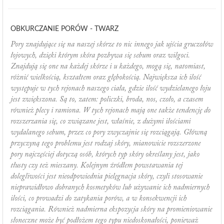
OBKURCZANIE PORÓW - TWARZ
Pory znajdujące się na naszej skórze to nic innego jak ujścia gruczołów
łojowych, dzięki którym skóra pozbywa się sebum oraz wilgoci.
Znajdują się one na każdej skórze i u każdego, mogą się, natomiast,
różnić wielkością, kształtem oraz głębokością. Największa ich ilość
występuje w tych rejonach naszego ciała, gdzie ilość wydzielanego łoju
jest zwiększona. Są to, zatem: policzki, broda, nos, czoło, a czasem
również plecy i ramiona. W tych rejonach mają one także tendencję do
rozszerzania się, co związane jest, właśnie, z dużymi ilościami
wydalanego sebum, przez co pory zwyczajnie się rozciągają. Główną
przyczyną tego problemu jest rodzaj skóry, mianowicie rozszerzone
pory najczęściej dotyczą osób, których typ skóry określany jest, jako
tłusty czy też mieszany. Kolejnym źródłem powstawania tej
dolegliwości jest nieodpowiednia pielęgnacja skóry, czyli stosowanie
nieprawidłowo dobranych kosmetyków lub używanie ich nadmiernych
ilości, co prowadzi do zatykania porów, a w konsekwencji ich
rozciągania. Również nadmierna ekspozycja skóry na promieniowanie
słoneczne może być podłożem tego typu niedoskonałości, ponieważ