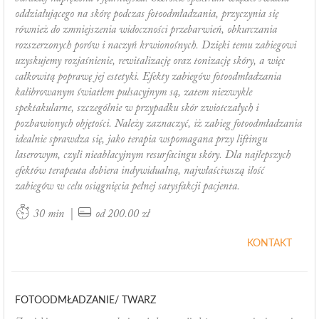
oddziałującego na skórę podczas fotoodmładzania, przyczynia się
również do zmniejszenia widoczności przebarwień, obkurczania
rozszerzonych porów i naczyń krwionośnych. Dzięki temu zabiegowi
uzyskujemy rozjaśnienie, rewitalizację oraz tonizację skóry, a więc
całkowitą poprawę jej estetyki. Efekty zabiegów fotoodmładzania
kalibrowanym światłem pulsacyjnym są, zatem niezwykle
spektakularne, szczególnie w przypadku skór zwiotczałych i
pozbawionych objętości. Należy zaznaczyć, iż zabieg fotoodmładzania
idealnie sprawdza się, jako terapia wspomagana przy liftingu
laserowym, czyli nieablacyjnym resurfacingu skóry. Dla najlepszych
efektów terapeuta dobiera indywidualną, najwłaściwszą ilość
zabiegów w celu osiągnięcia pełnej satysfakcji pacjenta.
|
30 min
od 200.00 zł
KONTAKT
FOTOODMŁADZANIE/ TWARZ