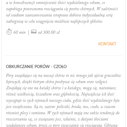
a w konsekwencji zmniejszenie ilości wydzielanego sebum, co
zapobiega ponownemu rozciąganiu się porów skórnych. W zależności
od stadium zaawansowania terapeuta dobiera indywidualną serię
zabiegową w celu osiągnięcia możliwie najlepszych efektów.
|
60 min
od 300.00 zł
KONTAKT
OBKURCZANIE PORÓW - CZOŁO
Pory znajdujące się na naszej skórze to nic innego jak ujścia gruczołów
łojowych, dzięki którym skóra pozbywa się sebum oraz wilgoci.
Znajdują się one na każdej skórze i u każdego, mogą się, natomiast,
różnić wielkością, kształtem oraz głębokością. Największa ich ilość
występuje w tych rejonach naszego ciała, gdzie ilość wydzielanego łoju
jest zwiększona. Są to, zatem: policzki, broda, nos, czoło, a czasem
również plecy i ramiona. W tych rejonach mają one także tendencję do
rozszerzania się, co związane jest, właśnie, z dużymi ilościami
wydalanego sebum, przez co pory zwyczajnie się rozciągają. Główną