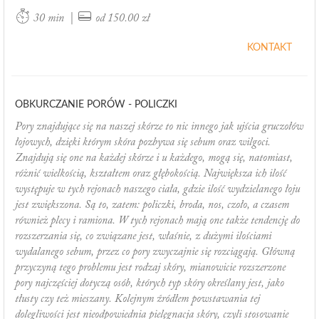
|
30 min
od 150.00 zł
KONTAKT
OBKURCZANIE PORÓW - POLICZKI
Pory znajdujące się na naszej skórze to nic innego jak ujścia gruczołów
łojowych, dzięki którym skóra pozbywa się sebum oraz wilgoci.
Znajdują się one na każdej skórze i u każdego, mogą się, natomiast,
różnić wielkością, kształtem oraz głębokością. Największa ich ilość
występuje w tych rejonach naszego ciała, gdzie ilość wydzielanego łoju
jest zwiększona. Są to, zatem: policzki, broda, nos, czoło, a czasem
również plecy i ramiona. W tych rejonach mają one także tendencję do
rozszerzania się, co związane jest, właśnie, z dużymi ilościami
wydalanego sebum, przez co pory zwyczajnie się rozciągają. Główną
przyczyną tego problemu jest rodzaj skóry, mianowicie rozszerzone
pory najczęściej dotyczą osób, których typ skóry określany jest, jako
tłusty czy też mieszany. Kolejnym źródłem powstawania tej
dolegliwości jest nieodpowiednia pielęgnacja skóry, czyli stosowanie