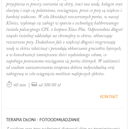
przyspiesza to procesy starzenia się skóry, traci ona wodę, kolagen oraz
elastynę i staje się poluźniona, rozciągnięta, przez co pory są większe i
bardziej widoczne. W celu likwidacji rozszerzonych porów, w naszej
Klinice, wykonuje się zabiegi w oparciu o technologię kalibrowanego
światła pulsacyjnego CPL z korpusu Xlase Plus. Odpowiednia długość
wiązki świetlnej oddziałuje na chromofory w skórze, obkurczając
rozszerzone pory. Dodatkowo fale o większej długości rozgrzewają
wodę w skórze właściwej i powodują obkurczanie gruczołów łojowych,
a w konsekwencji zmniejszenie ilości wydzielanego sebum, co
zapobiega ponownemu rozciąganiu się porów skórnych. W zależności
od stadium zaawansowania terapeuta dobiera indywidualną serię
zabiegową w celu osiągnięcia możliwie najlepszych efektów.
|
60 min
od 300.00 zł
KONTAKT
TERAPIA DŁONI - FOTOODMŁADZANIE