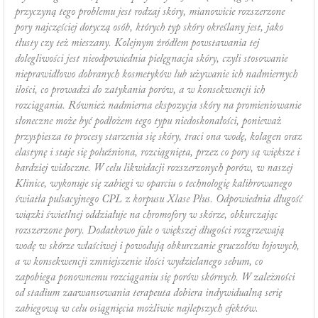
przyczyną tego problemu jest rodzaj skóry, mianowicie rozszerzone
pory najczęściej dotyczą osób, których typ skóry określany jest, jako
tłusty czy też mieszany. Kolejnym źródłem powstawania tej
dolegliwości jest nieodpowiednia pielęgnacja skóry, czyli stosowanie
nieprawidłowo dobranych kosmetyków lub używanie ich nadmiernych
ilości, co prowadzi do zatykania porów, a w konsekwencji ich
rozciągania. Również nadmierna ekspozycja skóry na promieniowanie
słoneczne może być podłożem tego typu niedoskonałości, ponieważ
przyspiesza to procesy starzenia się skóry, traci ona wodę, kolagen oraz
elastynę i staje się poluźniona, rozciągnięta, przez co pory są większe i
bardziej widoczne. W celu likwidacji rozszerzonych porów, w naszej
Klinice, wykonuje się zabiegi w oparciu o technologię kalibrowanego
światła pulsacyjnego CPL z korpusu Xlase Plus. Odpowiednia długość
wiązki świetlnej oddziałuje na chromofory w skórze, obkurczając
rozszerzone pory. Dodatkowo fale o większej długości rozgrzewają
wodę w skórze właściwej i powodują obkurczanie gruczołów łojowych,
a w konsekwencji zmniejszenie ilości wydzielanego sebum, co
zapobiega ponownemu rozciąganiu się porów skórnych. W zależności
od stadium zaawansowania terapeuta dobiera indywidualną serię
zabiegową w celu osiągnięcia możliwie najlepszych efektów.