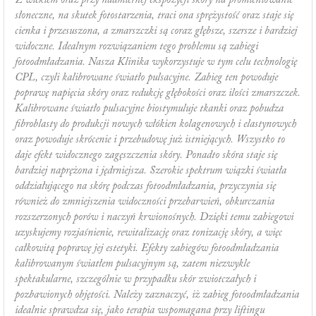
Z wiekiem oraz przy nadmiernej ekspozycji skóry na promieniowanie
słoneczne, na skutek fotostarzenia, traci ona sprężystość oraz staje się
cienka i przesuszona, a zmarszczki są coraz głębsze, szersze i bardziej
widoczne. Idealnym rozwiązaniem tego problemu są zabiegi
fotoodmładzania. Nasza Klinika wykorzystuje w tym celu technologię
CPL, czyli kalibrowane światło pulsacyjne. Zabieg ten powoduje
poprawę napięcia skóry oraz redukcję głębokości oraz ilości zmarszczek.
Kalibrowane światło pulsacyjne biostymuluje tkanki oraz pobudza
fibroblasty do produkcji nowych włókien kolagenowych i elastynowych
oraz powoduje skrócenie i przebudowę już istniejących. Wszystko to
daje efekt widocznego zagęszczenia skóry. Ponadto skóra staje się
bardziej naprężona i jędrniejsza. Szerokie spektrum wiązki światła
oddziałującego na skórę podczas fotoodmładzania, przyczynia się
również do zmniejszenia widoczności przebarwień, obkurczania
rozszerzonych porów i naczyń krwionośnych. Dzięki temu zabiegowi
uzyskujemy rozjaśnienie, rewitalizację oraz tonizację skóry, a więc
całkowitą poprawę jej estetyki. Efekty zabiegów fotoodmładzania
kalibrowanym światłem pulsacyjnym są, zatem niezwykle
spektakularne, szczególnie w przypadku skór zwiotczałych i
pozbawionych objętości. Należy zaznaczyć, iż zabieg fotoodmładzania
idealnie sprawdza się, jako terapia wspomagana przy liftingu