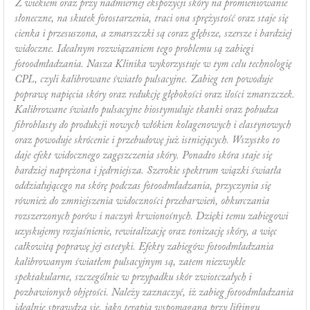
Z wiekiem oraz przy nadmiernej ekspozycji skóry na promieniowanie
słoneczne, na skutek fotostarzenia, traci ona sprężystość oraz staje się
cienka i przesuszona, a zmarszczki są coraz głębsze, szersze i bardziej
widoczne. Idealnym rozwiązaniem tego problemu są zabiegi
fotoodmładzania. Nasza Klinika wykorzystuje w tym celu technologię
CPL, czyli kalibrowane światło pulsacyjne. Zabieg ten powoduje
poprawę napięcia skóry oraz redukcję głębokości oraz ilości zmarszczek.
Kalibrowane światło pulsacyjne biostymuluje tkanki oraz pobudza
fibroblasty do produkcji nowych włókien kolagenowych i elastynowych
oraz powoduje skrócenie i przebudowę już istniejących. Wszystko to
daje efekt widocznego zagęszczenia skóry. Ponadto skóra staje się
bardziej naprężona i jędrniejsza. Szerokie spektrum wiązki światła
oddziałującego na skórę podczas fotoodmładzania, przyczynia się
również do zmniejszenia widoczności przebarwień, obkurczania
rozszerzonych porów i naczyń krwionośnych. Dzięki temu zabiegowi
uzyskujemy rozjaśnienie, rewitalizację oraz tonizację skóry, a więc
całkowitą poprawę jej estetyki. Efekty zabiegów fotoodmładzania
kalibrowanym światłem pulsacyjnym są, zatem niezwykle
spektakularne, szczególnie w przypadku skór zwiotczałych i
pozbawionych objętości. Należy zaznaczyć, iż zabieg fotoodmładzania
idealnie sprawdza się, jako terapia wspomagana przy liftingu