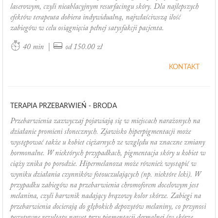
laserowym, czyli nieablacyjnym resurfacingu skóry. Dla najlepszych
efektów terapeuta dobiera indywidualną, najwłaściwszą ilość
zabiegów w celu osiągnięcia pełnej satysfakcji pacjenta.
|
40 min
od 150.00 zł
KONTAKT
TERAPIA PRZEBARWIEŃ - BRODA
Przebarwienia zazwyczaj pojawiają się w miejscach narażonych na
działanie promieni słonecznych. Zjawisko hiperpigmentacji może
występować także u kobiet ciężarnych ze względu na znaczne zmiany
hormonalne. W niektórych przypadkach, pigmentacja skóry u kobiet w
ciąży znika po porodzie. Hipermelanoza może również wystąpić w
wyniku działania czynników fotouczulających (np. niektóre leki). W
przypadku zabiegów na przebarwienia chromoforem docelowym jest
melanina, czyli barwnik nadający brązowy kolor skórze. Zabiegi na
przebarwienia docierają do głębokich depozytów melaniny, co przynosi
pozytywne rezultaty nawet przy pigmentacji dermalnej (w skórze