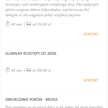
laserowym, czyli nieablacyjnym resurfacingu skóry. Dla najlepszych
efektów terapeuta dobiera indywidualną, najwłaściwszą ilość
zabiegów w celu osiągnięcia pełnej satysfakcji pacjenta.
|
60 min
od 350.00 zł
KONTAKT
GLOBALNY ROZSTĘPY OD 300ZŁ
|
60 min
od 300.00 zł
KONTAKT
OBKURCZANIE PORÓW - BRODA
Pory znajdujące się na naszej skórze to nic innego jak ujścia gruczołów