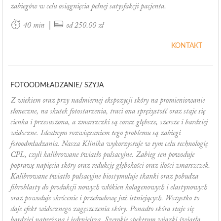
zabiegów w celu osiągnięcia pełnej satysfakcji pacjenta.
|
40 min
od 250.00 zł
KONTAKT
FOTOODMŁADZANIE/ SZYJA
Z wiekiem oraz przy nadmiernej ekspozycji skóry na promieniowanie
słoneczne, na skutek fotostarzenia, traci ona sprężystość oraz staje się
cienka i przesuszona, a zmarszczki są coraz głębsze, szersze i bardziej
widoczne. Idealnym rozwiązaniem tego problemu są zabiegi
fotoodmładzania. Nasza Klinika wykorzystuje w tym celu technologię
CPL, czyli kalibrowane światło pulsacyjne. Zabieg ten powoduje
poprawę napięcia skóry oraz redukcję głębokości oraz ilości zmarszczek.
Kalibrowane światło pulsacyjne biostymuluje tkanki oraz pobudza
fibroblasty do produkcji nowych włókien kolagenowych i elastynowych
oraz powoduje skrócenie i przebudowę już istniejących. Wszystko to
daje efekt widocznego zagęszczenia skóry. Ponadto skóra staje się
bardziej naprężona i jędrniejsza. Szerokie spektrum wiązki światła