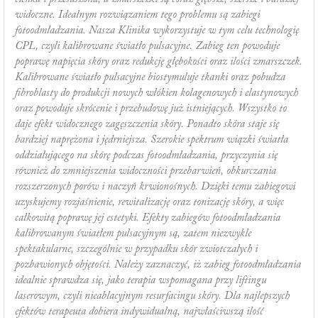
widoczne. Idealnym rozwiązaniem tego problemu są zabiegi
fotoodmładzania. Nasza Klinika wykorzystuje w tym celu technologię
CPL, czyli kalibrowane światło pulsacyjne. Zabieg ten powoduje
poprawę napięcia skóry oraz redukcję głębokości oraz ilości zmarszczek.
Kalibrowane światło pulsacyjne biostymuluje tkanki oraz pobudza
fibroblasty do produkcji nowych włókien kolagenowych i elastynowych
oraz powoduje skrócenie i przebudowę już istniejących. Wszystko to
daje efekt widocznego zagęszczenia skóry. Ponadto skóra staje się
bardziej naprężona i jędrniejsza. Szerokie spektrum wiązki światła
oddziałującego na skórę podczas fotoodmładzania, przyczynia się
również do zmniejszenia widoczności przebarwień, obkurczania
rozszerzonych porów i naczyń krwionośnych. Dzięki temu zabiegowi
uzyskujemy rozjaśnienie, rewitalizację oraz tonizację skóry, a więc
całkowitą poprawę jej estetyki. Efekty zabiegów fotoodmładzania
kalibrowanym światłem pulsacyjnym są, zatem niezwykle
spektakularne, szczególnie w przypadku skór zwiotczałych i
pozbawionych objętości. Należy zaznaczyć, iż zabieg fotoodmładzania
idealnie sprawdza się, jako terapia wspomagana przy liftingu
laserowym, czyli nieablacyjnym resurfacingu skóry. Dla najlepszych
efektów terapeuta dobiera indywidualną, najwłaściwszą ilość