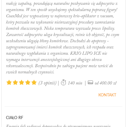
reakcję zapalną, powodującą naturalne pozbywanie się adipocytów z
organizmu. W ten sposób uzyskujemy spektakularną poprawę figury!
CoaxMed jest wyposażony w najnowszy krio-aplikator z vacuum,
który pozwala na wykonanie nieinwazyjnej procedury zamrażania
komórek tłuszczowych. Niska temperatura wyzwala proces lipolizy.
Zawartość adipocytów ulega krystalizacji, rośnie ich objętość, po czym
uszkodzeniu ulegają błony komórkowe. Dochodzi do apoptozy -
zaprogramowanej śmierci komórek tłuszczowych, ich rozpadu oraz
naturalnego wypłukania z organizmu. KRIO LIPO ICE nie
wymaga interwencji anestezjologicznej ani długiego okresu
rekonwalescencji. Bezpośrednio po zabiegu pacjent może wrócić do
swoich normalnych czynności.
(3 opinii)
|
|
140 min
od 400.00 zł
KONTAKT
CIAŁO RF
Energia fali radiowej doprowadza do równomiernego nagrzania