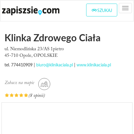
Togg
SZUKAJ
navi
Klinka Zdrowego Ciała
ul. Niemodlińska 23/AS 1pietro
45-710 Opole, OPOLSKIE
tel. 774410909 |
biuro@klinikaciala.pl
|
www.klinikaciala.pl
Zobacz na mapie
(8 opinii)