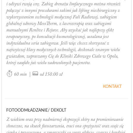
i odżywi twoją cerę. Zabieg drenażu limfatycznego można również
połączyć z innymi procedurami takimi jak lifting niechirurgiczny z
wykorzystaniem technologii medycznej Fali Radiowej, zabiegiem
globalnej odnowy MesoTherm, z laseroterapią oraz zabiegami
manualnymi Renlive i Rejuve. Aby uzyskać jak najlepszy efekt
terapeutyczny, po konsultacji kosmetologicznej, ustalana jest
indywidualna seria zabiegowa. Jeśli więc chcesz skorzystać z
najwyższej klasy medycznych technologii, doskonale znanym wielu
gwiazdom, zapraszamy Cię do Kliniki Zdrowego Ciała w Opolu,
której zaufało już wielu zadowolonych pacjentów.
|
60 min
od 150.00 zł
KONTAKT
FOTOODMŁADZANIE/ DEKOLT
Z wiekiem oraz przy nadmiernej ekspozycji skóry na promieniowanie
słoneczne, na skutek fotostarzenia, traci ona sprężystość oraz staje się
cienka i przesuszona, a zmarszczki są coraz głębsze, szersze i bardziej