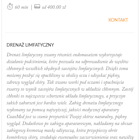
|
60 min
od 400.00 zł
KONTAKT
DRENAŻ LIMFATYCZNY
Drenaż limfatyczny zwany również endomasażem wykorzystuje
działanie podciśnienia, które pozwala na odprowadzenie do węzłów
chłonnych wszelkich zbędnych zastojów limfatycznych. Dzięki temu
możemy pozbyć się opuchlizny w okolicy oczu i odzyskać piękny,
zdrowy wygląd skóry. Tak zwane worki pod oczami i opuchnięcia
twarzy to wynik zastojów limfatycznych w układzie chłonnym. Zastój
chłonki to najczęstsze schorzenie układu limfatycznego, a przyczyn
takich zaburzeń jest bardzo wiele. Zabieg drenażu limfatycznego
wykonany za pomocą najwyższej, jakości medycznej aparatury
CoaxMed jest w stanie przywrócić Twojej skórze naturalny, piękny
wygląd. Dodatkowo po zabiegu aparaturowym, nakładamy na obszar
zabiegowy kremową maskę odżywczą, która przyspieszy obrót
komórkowy skóry, zredukuje ewentualne zaczerwienienia oraz nawilży