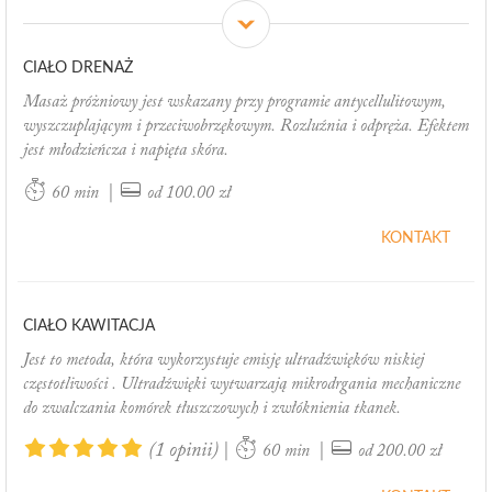
CIAŁO DRENAŻ
Masaż próżniowy jest wskazany przy programie antycellulitowym,
wyszczuplającym i przeciwobrzękowym. Rozluźnia i odpręża. Efektem
jest młodzieńcza i napięta skóra.
|
60 min
od 100.00 zł
KONTAKT
CIAŁO KAWITACJA
Jest to metoda, która wykorzystuje emisję ultradźwięków niskiej
częstotliwości . Ultradźwięki wytwarzają mikrodrgania mechaniczne
do zwalczania komórek tłuszczowych i zwłóknienia tkanek.
(1 opinii)
|
|
60 min
od 200.00 zł