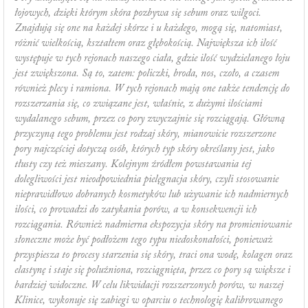
łojowych, dzięki którym skóra pozbywa się sebum oraz wilgoci.
Znajdują się one na każdej skórze i u każdego, mogą się, natomiast,
różnić wielkością, kształtem oraz głębokością. Największa ich ilość
występuje w tych rejonach naszego ciała, gdzie ilość wydzielanego łoju
jest zwiększona. Są to, zatem: policzki, broda, nos, czoło, a czasem
również plecy i ramiona. W tych rejonach mają one także tendencję do
rozszerzania się, co związane jest, właśnie, z dużymi ilościami
wydalanego sebum, przez co pory zwyczajnie się rozciągają. Główną
przyczyną tego problemu jest rodzaj skóry, mianowicie rozszerzone
pory najczęściej dotyczą osób, których typ skóry określany jest, jako
tłusty czy też mieszany. Kolejnym źródłem powstawania tej
dolegliwości jest nieodpowiednia pielęgnacja skóry, czyli stosowanie
nieprawidłowo dobranych kosmetyków lub używanie ich nadmiernych
ilości, co prowadzi do zatykania porów, a w konsekwencji ich
rozciągania. Również nadmierna ekspozycja skóry na promieniowanie
słoneczne może być podłożem tego typu niedoskonałości, ponieważ
przyspiesza to procesy starzenia się skóry, traci ona wodę, kolagen oraz
elastynę i staje się poluźniona, rozciągnięta, przez co pory są większe i
bardziej widoczne. W celu likwidacji rozszerzonych porów, w naszej
Klinice, wykonuje się zabiegi w oparciu o technologię kalibrowanego