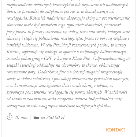
nieprawidłowo dobranych kosmetyków lub używanie ich nadmiernych
ilości, co prowadzi do zatykania porów, a w konsekwencji ich
rozciągania. Również nadmierna ekspozycja skóry na promieniowanie
słoneczne może być podłożem tego typu niedoskonałości, ponieważ
przyspiesza to procesy starzenia się skóry, traci ona wodę, kolagen oraz
elastynę i staje się poluźniona, rozciągnięta, przez co pory są większe i
bardziej widoczne. W celu likwidacji rozszerzonych porów, w naszej
Klinice, wykonuje się zabiegi w oparciu o technologię kalibrowanego
światła pulsacyjnego CPL z korpusu Xlase Plus. Odpowiednia długość
wiązki świetlnej oddziałuje na chromofory w skórze, obkurczając
rozszerzone pory. Dodatkowo fale o większej długości rozgrzewają
wodę w skórze właściwej i powodują obkurczanie gruczołów łojowych,
a w konsekwencji zmniejszenie ilości wydzielanego sebum, co
zapobiega ponownemu rozciąganiu się porów skórnych. W zależności
od stadium zaawansowania terapeuta dobiera indywidualną serię
zabiegową w celu osiągnięcia możliwie najlepszych efektów.
|
40 min
od 200.00 zł
KONTAKT