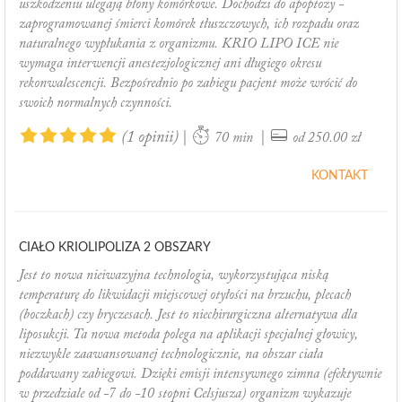
uszkodzeniu ulegają błony komórkowe. Dochodzi do apoptozy -
zaprogramowanej śmierci komórek tłuszczowych, ich rozpadu oraz
naturalnego wypłukania z organizmu. KRIO LIPO ICE nie
wymaga interwencji anestezjologicznej ani długiego okresu
rekonwalescencji. Bezpośrednio po zabiegu pacjent może wrócić do
swoich normalnych czynności.
(1 opinii)
|
|
70 min
od 250.00 zł
KONTAKT
CIAŁO KRIOLIPOLIZA 2 OBSZARY
Jest to nowa nieiwazyjna technologia, wykorzystująca niską
temperaturę do likwidacji miejscowej otyłości na brzuchu, plecach
(boczkach) czy bryczesach. Jest to niechirurgiczna alternatywa dla
liposukcji. Ta nowa metoda polega na aplikacji specjalnej głowicy,
niezwykle zaawansowanej technologicznie, na obszar ciała
poddawany zabiegowi. Dzięki emisji intensywnego zimna (efektywnie
w przedziale od -7 do -10 stopni Celsjusza) organizm wykazuje