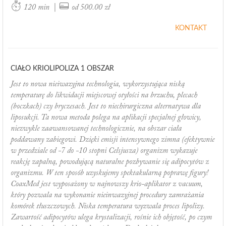
|
120 min
od 500.00 zł
KONTAKT
CIAŁO KRIOLIPOLIZA 1 OBSZAR
Jest to nowa nieiwazyjna technologia, wykorzystująca niską
temperaturę do likwidacji miejscowej otyłości na brzuchu, plecach
(boczkach) czy bryczesach. Jest to niechirurgiczna alternatywa dla
liposukcji. Ta nowa metoda polega na aplikacji specjalnej głowicy,
niezwykle zaawansowanej technologicznie, na obszar ciała
poddawany zabiegowi. Dzięki emisji intensywnego zimna (efektywnie
w przedziale od -7 do -10 stopni Celsjusza) organizm wykazuje
reakcję zapalną, powodującą naturalne pozbywanie się adipocytów z
organizmu. W ten sposób uzyskujemy spektakularną poprawę figury!
CoaxMed jest wyposażony w najnowszy krio-aplikator z vacuum,
który pozwala na wykonanie nieinwazyjnej procedury zamrażania
komórek tłuszczowych. Niska temperatura wyzwala proces lipolizy.
Zawartość adipocytów ulega krystalizacji, rośnie ich objętość, po czym