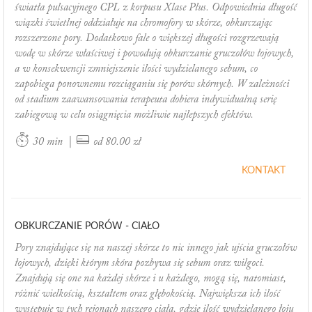
światła pulsacyjnego CPL z korpusu Xlase Plus. Odpowiednia długość
wiązki świetlnej oddziałuje na chromofory w skórze, obkurczając
rozszerzone pory. Dodatkowo fale o większej długości rozgrzewają
wodę w skórze właściwej i powodują obkurczanie gruczołów łojowych,
a w konsekwencji zmniejszenie ilości wydzielanego sebum, co
zapobiega ponownemu rozciąganiu się porów skórnych. W zależności
od stadium zaawansowania terapeuta dobiera indywidualną serię
zabiegową w celu osiągnięcia możliwie najlepszych efektów.
|
30 min
od 80.00 zł
KONTAKT
OBKURCZANIE PORÓW - CIAŁO
Pory znajdujące się na naszej skórze to nic innego jak ujścia gruczołów
łojowych, dzięki którym skóra pozbywa się sebum oraz wilgoci.
Znajdują się one na każdej skórze i u każdego, mogą się, natomiast,
różnić wielkością, kształtem oraz głębokością. Największa ich ilość
występuje w tych rejonach naszego ciała, gdzie ilość wydzielanego łoju