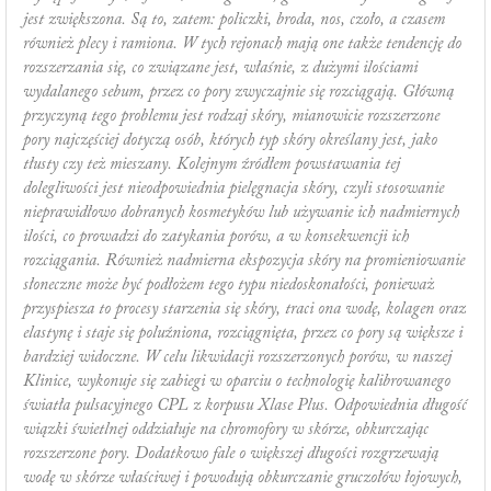
jest zwiększona. Są to, zatem: policzki, broda, nos, czoło, a czasem
również plecy i ramiona. W tych rejonach mają one także tendencję do
rozszerzania się, co związane jest, właśnie, z dużymi ilościami
wydalanego sebum, przez co pory zwyczajnie się rozciągają. Główną
przyczyną tego problemu jest rodzaj skóry, mianowicie rozszerzone
pory najczęściej dotyczą osób, których typ skóry określany jest, jako
tłusty czy też mieszany. Kolejnym źródłem powstawania tej
dolegliwości jest nieodpowiednia pielęgnacja skóry, czyli stosowanie
nieprawidłowo dobranych kosmetyków lub używanie ich nadmiernych
ilości, co prowadzi do zatykania porów, a w konsekwencji ich
rozciągania. Również nadmierna ekspozycja skóry na promieniowanie
słoneczne może być podłożem tego typu niedoskonałości, ponieważ
przyspiesza to procesy starzenia się skóry, traci ona wodę, kolagen oraz
elastynę i staje się poluźniona, rozciągnięta, przez co pory są większe i
bardziej widoczne. W celu likwidacji rozszerzonych porów, w naszej
Klinice, wykonuje się zabiegi w oparciu o technologię kalibrowanego
światła pulsacyjnego CPL z korpusu Xlase Plus. Odpowiednia długość
wiązki świetlnej oddziałuje na chromofory w skórze, obkurczając
rozszerzone pory. Dodatkowo fale o większej długości rozgrzewają
wodę w skórze właściwej i powodują obkurczanie gruczołów łojowych,