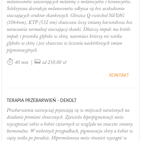
melanosomów zawierających melaninę z melanocytów i keranocytów.
Selektywna destrukcja melanosomów odbywa się bez uszkodzenia
otaczających struktur tkankowych. Głowica Q-switched Nd:YAG
(1064nm), KTP (532 nm) skutecznie leczy zmiany barwnikowe bez
naruszania normalnej otaczającej tkanki. Dłuższy impuls ma krótki
impuls i przenika głęboko w skórę, natomiast krótszy nie wnika
głęboko w skórę i jest skuteczne w leczeniu naskórkowych zmian
pigmentacyjnych.
|
40 min
od 250.00 zł
KONTAKT
TERAPIA PRZEBARWIEŃ - DEKOLT
Przebarwienia zazwyczaj pojawiają się w miejscach narażonych na
działanie promieni słonecznych. Zjawisko hiperpigmentacji może
występować także u kobiet ciężarnych ze względu na znaczne zmiany
hormonalne. W niektórych przypadkach, pigmentacja skóry u kobiet w
ciąży znika po porodzie. Hipermelanoza może również wystąpić w