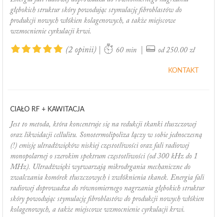
głębokich struktur skóry powodując stymulację fibroblastów do
produkcji nowych włókien kolagenowych, a także miejscowe
wzmocnienie cyrkulacji krwi.
(2 opinii)
|
|
60 min
od 250.00 zł
KONTAKT
CIAŁO RF + KAWITACJA
Jest to metoda, która koncentruje się na redukcji tkanki tłuszczowej
oraz likwidacji cellulitu. Sonotermolipoliza łączy w sobie jednoczesną
(!) emisję ultradźwięków niskiej częstotliwości oraz fali radiowej
monopolarnej o szerokim spektrum częstotliwości (od 300 kHz do 1
MHz). Ultradźwięki wytwarzają mikrodrgania mechaniczne do
zwalczania komórek tłuszczowych i zwłóknienia tkanek. Energia fali
radiowej doprowadza do równomiernego nagrzania głębokich struktur
skóry powodując stymulację fibroblastów do produkcji nowych włókien
kolagenowych, a także miejscowe wzmocnienie cyrkulacji krwi.