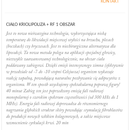
KONTAKT
CIAŁO KRIOLIPOLIZA + RF 1 OBSZAR
Jest to nowa nieiwazyjna technologia, wykorzystująca niską
temperaturę do likwidacji miejscowej otyłości na brzuchu, plecach
(boczkach) czy bryczesach. Jest to niechirurgiczna alternatywa dla
liposukcji. Ta nowa metoda polega na aplikacji specjalnej głowicy,
niezwykle zaawansowanej technologicznie, na obszar ciała
poddawany zabiegowi. Dzięki emisji intensywnego zimna (efektywnie
w przedziale od -7 do -10 stopni Celsjusza) organizm wykazuje
reakcję zapalną, powodującą naturalne pozbywanie się adipocytów z
organizmu. W ten sposób uzyskujemy spektakularną poprawę figury!
40 minut Zabieg ten jest poprzedzony emisją fali radiowej
monopolarnej o szerokim spektrum częstotliwości (od 300 kHz do 1
MHz). Energia fali radiowej doprowadza do równomiernego
nagrzania głębokich struktur skóry powodując stymulację fibroblastów
do produkcji nowych włókien kolagenowych, a także miejscowe
wzmocnienie cyrkulacji krwi. 20 min