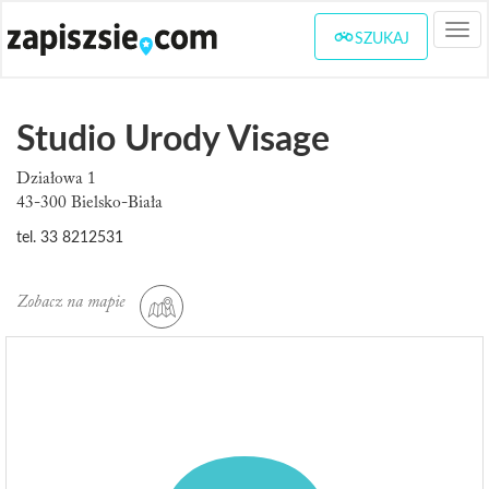
Togg
SZUKAJ
navi
Studio Urody Visage
Działowa 1
43-300 Bielsko-Biała
tel. 33 8212531
Zobacz na mapie