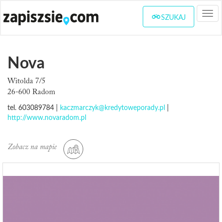
Togg
SZUKAJ
navi
Nova
Witolda 7/5
26-600 Radom
tel. 603089784 |
kaczmarczyk@kredytoweporady.pl
|
http://www.novaradom.pl
Zobacz na mapie