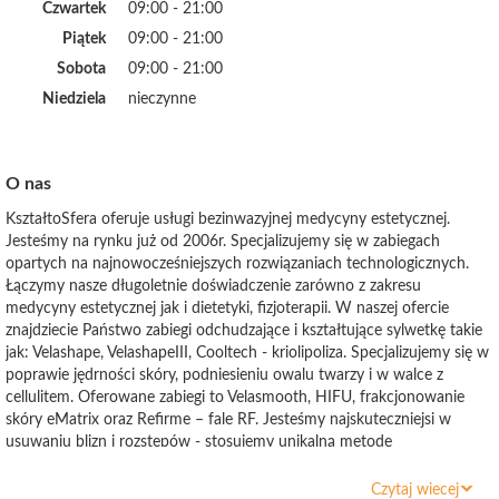
Czwartek
09:00 - 21:00
Piątek
09:00 - 21:00
Sobota
09:00 - 21:00
Niedziela
nieczynne
O nas
KształtoSfera oferuje usługi bezinwazyjnej medycyny estetycznej.
Jesteśmy na rynku już od 2006r. Specjalizujemy się w zabiegach
opartych na najnowocześniejszych rozwiązaniach technologicznych.
Łączymy nasze długoletnie doświadczenie zarówno z zakresu
medycyny estetycznej jak i dietetyki, fizjoterapii. W naszej ofercie
znajdziecie Państwo zabiegi odchudzające i kształtujące sylwetkę takie
jak: Velashape, VelashapeIII, Cooltech - kriolipoliza. Specjalizujemy się w
poprawie jędrności skóry, podniesieniu owalu twarzy i w walce z
cellulitem. Oferowane zabiegi to Velasmooth, HIFU, frakcjonowanie
skóry eMatrix oraz Refirme – fale RF. Jesteśmy najskuteczniejsi w
usuwaniu blizn i rozstępów - stosujemy unikalną metodę
radiofrekwencji mikroigłowej - igłami izolowanymi. Zapraszamy również
na zabiegi drenażu limfatycznego oraz usuwania tzw. bawolego karku.
Czytaj wiecej