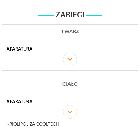
Gwarantujemy pełną dyskrecję i indywidualne podejście do klienta – u
nas nie znajdziecie Państwo poczekalni. Zapraszamy.
ZABIEGI
TWARZ
APARATURA
CIAŁO
APARATURA
KRIOLIPOLIZA COOLTECH