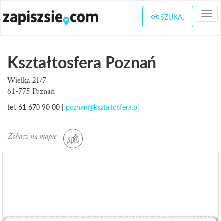
Togg
SZUKAJ
navi
Kształtosfera Poznań
Wielka 21/7
61-775 Poznań
tel. 61 670 90 00 |
poznan@ksztaltosfera.pl
Zobacz na mapie