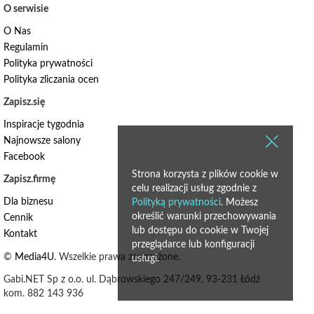
O serwisie
O Nas
Regulamin
Polityka prywatności
Polityka zliczania ocen
Zapisz.się
Inspiracje tygodnia
Najnowsze salony
Facebook
Strona korzysta z plików cookie w
Zapisz.firmę
celu realizacji usług zgodnie z
Dla biznesu
Polityką prywatności
. Możesz
określić warunki przechowywania
Cennik
lub dostępu do cookie w Twojej
Kontakt
przeglądarce lub konfiguracji
©
Media4U
. Wszelkie prawa zastrzeżone.
usługi.
Gabi.NET Sp z o.o. ul. Dąbrowskiego 247/249, 93-231 Łódź
kom. 882 143 936