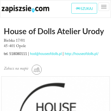
Togg
SZUKAJ
navi
House of Dolls Atelier Urody
Bielska 17/01
45-401 Opole
tel. 518080111 |
hod@houseofdolls.pl
|
http://houseofdolls.pl/
Zobacz na mapie