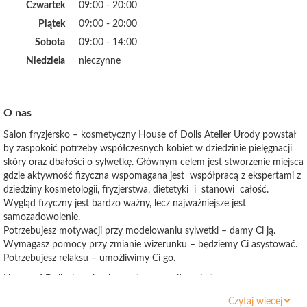
Czwartek
09:00 - 20:00
Piątek
09:00 - 20:00
Sobota
09:00 - 14:00
Niedziela
nieczynne
O nas
Salon fryzjersko – kosmetyczny House of Dolls Atelier Urody powstał
by zaspokoić potrzeby współczesnych kobiet w dziedzinie pielęgnacji
skóry oraz dbałości o sylwetkę. Głównym celem jest stworzenie miejsca
gdzie aktywność fizyczna wspomagana jest współpracą z ekspertami z
dziedziny kosmetologii, fryzjerstwa, dietetyki i stanowi całość.
Wygląd fizyczny jest bardzo ważny, lecz najważniejsze jest
samozadowolenie.
Potrzebujesz motywacji przy modelowaniu sylwetki – damy Ci ją.
Wymagasz pomocy przy zmianie wizerunku – będziemy Ci asystować.
Potrzebujesz relaksu – umożliwimy Ci go.
House of Dolls to salon kosmetyczny z siłownią tworzony przez
kobiety dla wymagających kobiet.!
Czytaj wiecej