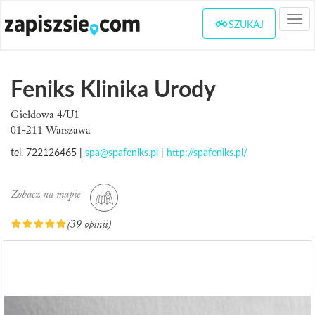
Togg
SZUKAJ
navi
Feniks Klinika Urody
Giełdowa 4/U1
01-211 Warszawa
tel. 722126465 |
spa@spafeniks.pl
|
http://spafeniks.pl/
Zobacz na mapie
(39 opinii)