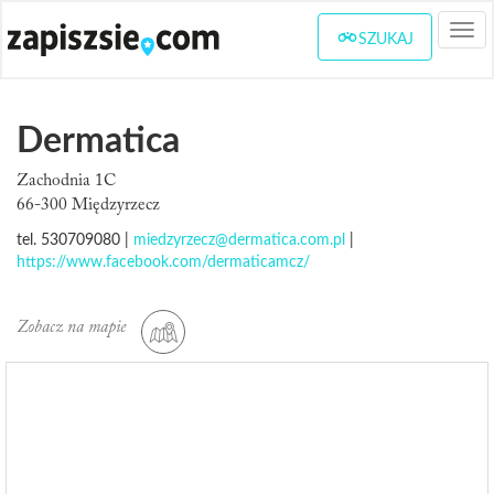
Togg
SZUKAJ
navi
Dermatica
Zachodnia 1C
66-300 Międzyrzecz
tel. 530709080 |
miedzyrzecz@dermatica.com.pl
|
https://www.facebook.com/dermaticamcz/
Zobacz na mapie