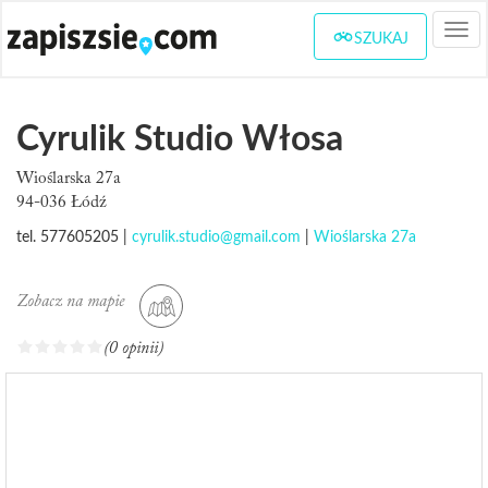
Togg
SZUKAJ
navi
Cyrulik Studio Włosa
Wioślarska 27a
94-036 Łódź
tel. 577605205 |
cyrulik.studio@gmail.com
|
Wioślarska 27a
Zobacz na mapie
(0 opinii)