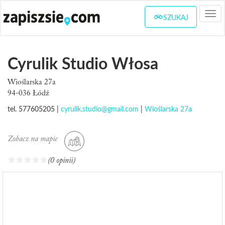
Togg
SZUKAJ
navi
Cyrulik Studio Włosa
Wioślarska 27a
94-036 Łódź
tel. 577605205 |
cyrulik.studio@gmail.com
|
Wioślarska 27a
Zobacz na mapie
(0 opinii)