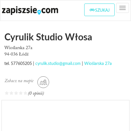
Togg
SZUKAJ
navi
Cyrulik Studio Włosa
Wioślarska 27a
94-036 Łódź
tel. 577605205 |
cyrulik.studio@gmail.com
|
Wioślarska 27a
Zobacz na mapie
(0 opinii)