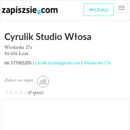
Togg
SZUKAJ
navi
Cyrulik Studio Włosa
Wioślarska 27a
94-036 Łódź
tel. 577605205 |
cyrulik.studio@gmail.com
|
Wioślarska 27a
Zobacz na mapie
(0 opinii)